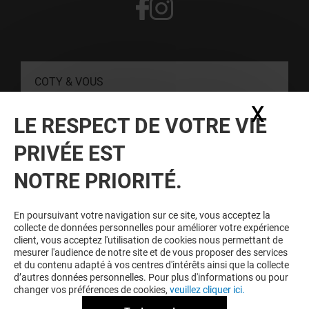
COTY & VOUS
X
Masq
LE RESPECT DE VOTRE VIE
CONTACT
PRIVÉE EST
RESTER INFORMÉ
NOTRE PRIORITÉ.
Personne, nous disons bien personne, n'aime être mis à
l'écart. Inscrivez-vous à notre newsletter pour ne rien rater de
En poursuivant votre navigation sur ce site, vous acceptez la
notre actualité.
collecte de données personnelles pour améliorer votre expérience
client, vous acceptez l'utilisation de cookies nous permettant de
mesurer l'audience de notre site et de vous proposer des services
et du contenu adapté à vos centres d'intérêts ainsi que la collecte
Voir notre politique de protection des
d’autres données personnelles. Pour plus d'informations ou pour
données personelles
.
changer vos préférences de cookies,
veuillez cliquer ici.