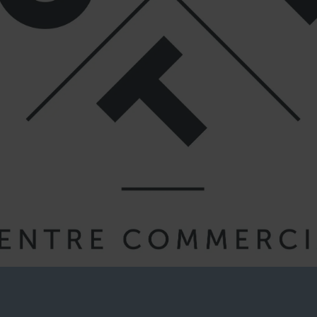
& RESTAURANTS
BONS PLANS
ÉVÉNEMENTS E
Enfants
",
"
Horaires
",
"
Parking
",
"
Services
",