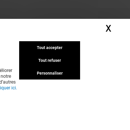
X
Masq
Tout accepter
Tout refuser
liorer
Personnaliser
 notre
d’autres
iquer ici.