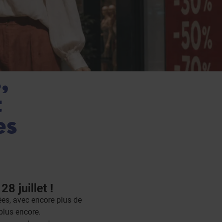
,
t
es
8 juillet !
ées, avec encore plus de
 plus encore.