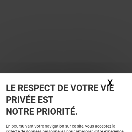
X
Masq
LE RESPECT DE VOTRE VIE
PRIVÉE EST
VOUS EN VOULEZ PLUS ? VOUS
NOTRE PRIORITÉ.
AIMEREZ PEUT-ÊTRE
En poursuivant votre navigation sur ce site, vous acceptez la
collecte de données personnelles pour améliorer votre expérience