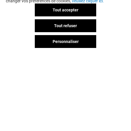
changer vos préférences de cookies,
veuillez cliquer ici.
Tout accepter
Tout refuser
Personnaliser
Vous avez quitté Coty ? L'aventure
continue sur les réseaux sociaux !