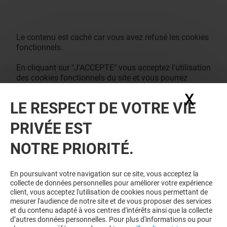
Le contenu est caché car vous avez refusé les cookies
fonctionnels.
En cliquant sur "J'ACCEPTE" vous acceptez l'utilisation
des cookies fonctionnels du site et vous pourrez
accéder au contenu. Vous pouvez changer à tout
X
Masq
moment vos consentements des cookies dans notre
LE RESPECT DE VOTRE VIE
page de management des cookies.
PRIVÉE EST
J'ACCEPTE
NOTRE PRIORITÉ.
En poursuivant votre navigation sur ce site, vous acceptez la
collecte de données personnelles pour améliorer votre expérience
client, vous acceptez l'utilisation de cookies nous permettant de
mesurer l'audience de notre site et de vous proposer des services
et du contenu adapté à vos centres d'intérêts ainsi que la collecte
d’autres données personnelles. Pour plus d'informations ou pour