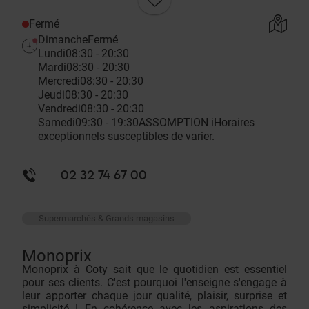
Fermé
Dimanche
Fermé
Lundi
08:30 - 20:30
Mardi
08:30 - 20:30
Mercredi
08:30 - 20:30
Jeudi
08:30 - 20:30
Vendredi
08:30 - 20:30
Samedi
09:30 - 19:30
ASSOMPTION
i
Horaires
exceptionnels susceptibles de varier.
02 32 74 67 00
Supermarchés & Grands magasins
Monoprix
Monoprix à Coty sait que le quotidien est essentiel
pour ses clients. C'est pourquoi l'enseigne s'engage à
leur apporter chaque jour qualité, plaisir, surprise et
simplicité ! En cohérence avec les aspirations des