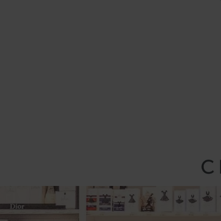
Panneau de gestion des cookies
FAQ
VOTRE CENTRE
HORAIRES & ACCES
BOUTIQUES 
Accueil
Boutiques & restaurants
Marionnaud